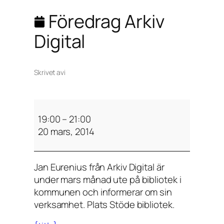
Föredrag Arkiv
Digital
Skrivet av
i
F
ö
19:00
–
21:00
r
20 mars, 2014
e
d
Jan Eurenius från Arkiv Digital är
r
under mars månad ute på bibliotek i
a
kommunen och informerar om sin
g
verksamhet. Plats Stöde bibliotek.
A
r