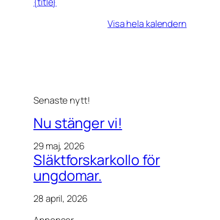
{title}
k
i
Visa hela kalendern
v
D
i
g
i
t
Senaste nytt!
a
l
Nu stänger vi!
29 maj, 2026
Släktforskarkollo för
ungdomar.
28 april, 2026
Annonser