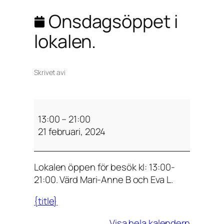
Onsdagsöppet i
lokalen.
Skrivet av
i
O
n
13:00
–
21:00
s
21 februari, 2024
d
a
Lokalen öppen för besök kl: 13:00-
g
21:00. Värd Mari-Anne B och Eva L.
s
ö
{title}
p
p
Visa hela kalendern