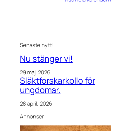
e
t
i
l
o
k
Senaste nytt!
a
l
Nu stänger vi!
e
n
29 maj, 2026
.
Släktforskarkollo för
ungdomar.
28 april, 2026
Annonser