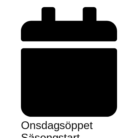
Onsdagsöppet
Säsongstart