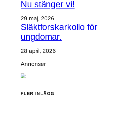
Nu stänger vi!
ä
s
29 maj, 2026
o
Släktforskarkollo för
n
ungdomar.
g
s
28 april, 2026
t
a
Annonser
r
t
FLER INLÄGG