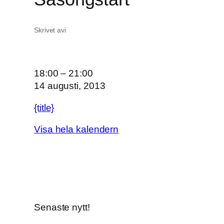
Skrivet av
i
O
18:00
–
21:00
n
14 augusti, 2013
s
{title}
d
a
Visa hela kalendern
g
s
ö
p
p
e
Senaste nytt!
t
S