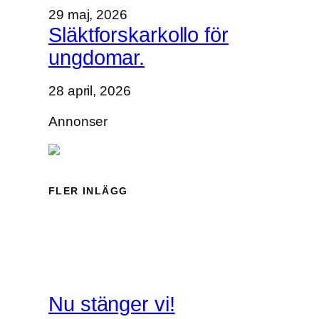
n
29 maj, 2026
i
Släktforskarkollo för
n
ungdomar.
g
28 april, 2026
Annonser
FLER INLÄGG
Nu stänger vi!