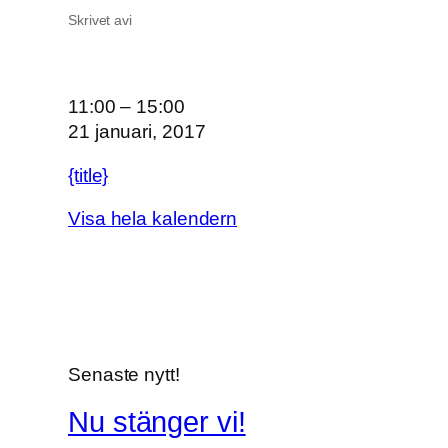
Skrivet av
i
B
11:00
–
15:00
r
21 januari, 2017
a
{title}
s
i
Visa hela kalendern
l
i
e
n
f
o
Senaste nytt!
r
s
Nu stänger vi!
k