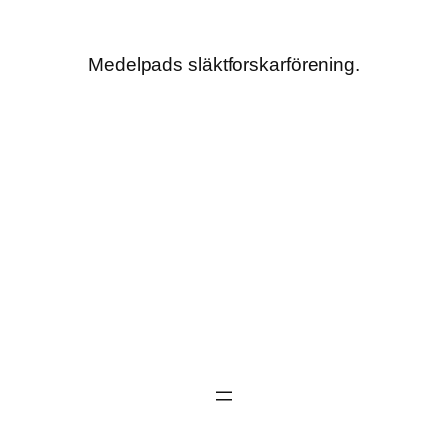
Hoppa
till
Medelpads släktforskarförening.
innehåll