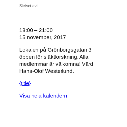
Skrivet av
i
O
18:00
–
21:00
n
15 november, 2017
s
Lokalen på Grönborgsgatan 3
d
öppen för släktforskning. Alla
a
medlemmar är välkomna! Värd
g
Hans-Olof Westerlund.
s
ö
{title}
p
p
Visa hela kalendern
e
t