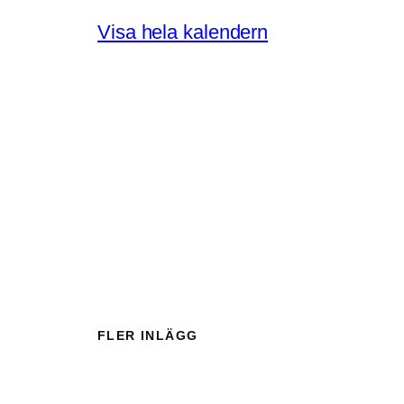
ö
Visa hela kalendern
p
p
e
t
FLER INLÄGG