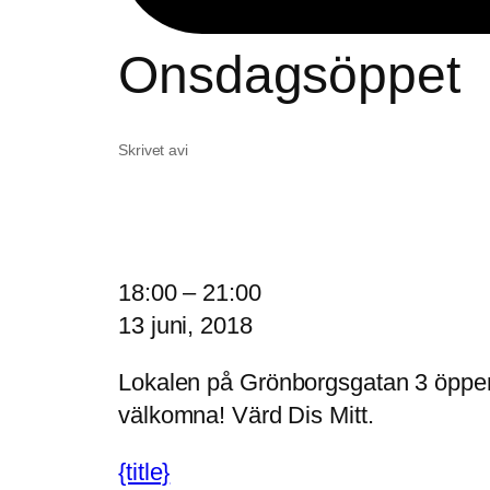
Onsdagsöppet
Skrivet av
i
O
18:00
–
21:00
n
13 juni, 2018
s
Lokalen på Grönborgsgatan 3 öppen 
d
välkomna! Värd Dis Mitt.
a
g
{title}
s