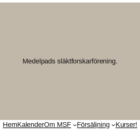
Medelpads släktforskarförening.
Hem
Kalender
Om MSF
Försäljning
Kurser!