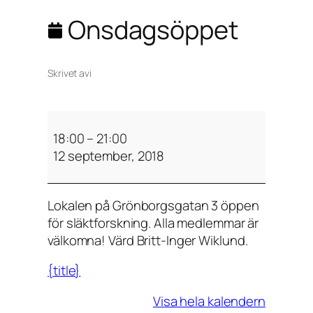
Onsdagsöppet
Skrivet av
i
O
n
18:00
–
21:00
s
12 september, 2018
d
a
Lokalen på Grönborgsgatan 3 öppen
g
för släktforskning. Alla medlemmar är
s
välkomna! Värd Britt-Inger Wiklund.
ö
p
{title}
p
e
Visa hela kalendern
t