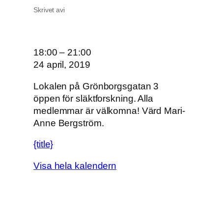
Skrivet av
i
O
18:00
–
21:00
n
24 april, 2019
s
Lokalen på Grönborgsgatan 3
d
öppen för släktforskning. Alla
a
medlemmar är välkomna! Värd Mari-
g
Anne Bergström.
s
ö
{title}
p
p
Visa hela kalendern
e
t