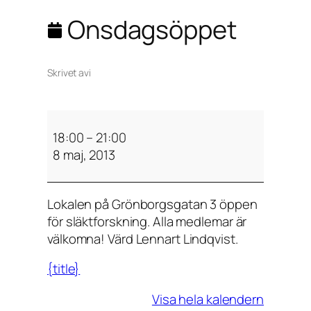
Onsdagsöppet
Skrivet av
i
O
n
18:00
–
21:00
s
8 maj, 2013
d
a
Lokalen på Grönborgsgatan 3 öppen
g
för släktforskning. Alla medlemar är
s
välkomna! Värd Lennart Lindqvist.
ö
p
{title}
p
e
Visa hela kalendern
t