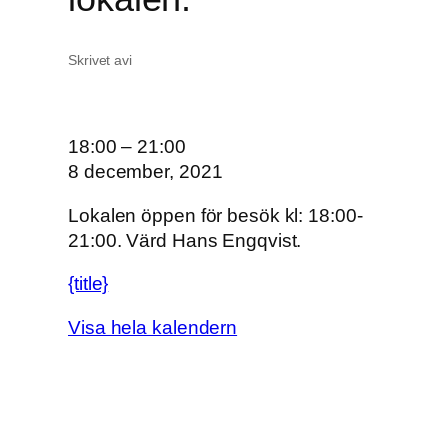
Skrivet av
i
O
18:00
–
21:00
n
8 december, 2021
s
Lokalen öppen för besök kl: 18:00-
d
21:00. Värd Hans Engqvist.
a
g
{title}
s
ö
Visa hela kalendern
p
p
e
t
i