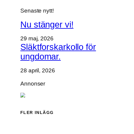
l
Senaste nytt!
o
k
Nu stänger vi!
a
l
29 maj, 2026
e
Släktforskarkollo för
n
ungdomar.
.
28 april, 2026
Annonser
FLER INLÄGG