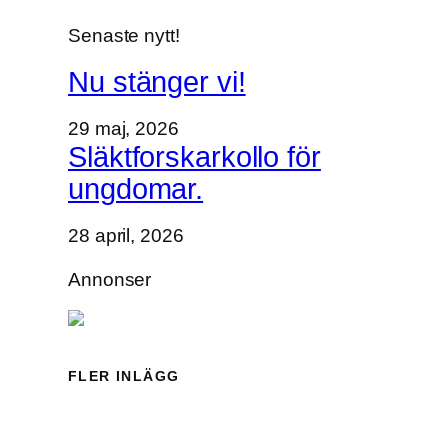
l
Senaste nytt!
o
k
Nu stänger vi!
a
l
29 maj, 2026
e
Släktforskarkollo för
n
ungdomar.
.
28 april, 2026
Annonser
FLER INLÄGG