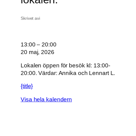
Skrivet av
i
O
13:00
–
20:00
n
20 maj, 2026
s
Lokalen öppen för besök kl: 13:00-
d
20:00. Värdar: Annika och Lennart L.
a
g
{title}
s
ö
Visa hela kalendern
p
p
e
t
i