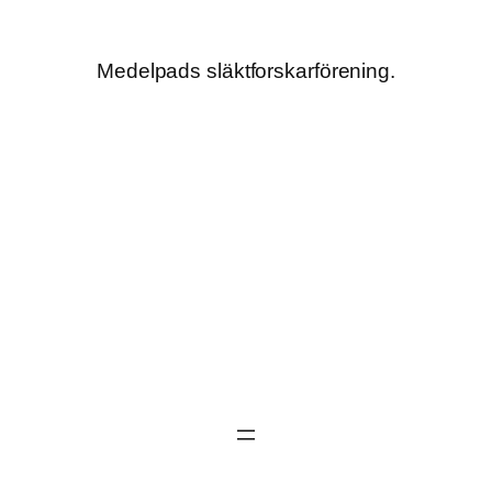
Hoppa
till
Medelpads släktforskarförening.
innehåll