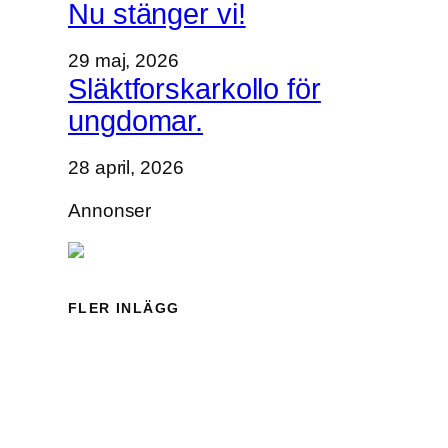
Nu stänger vi!
ä
s
29 maj, 2026
o
Släktforskarkollo för
n
ungdomar.
g
s
28 april, 2026
t
a
Annonser
r
t
FLER INLÄGG