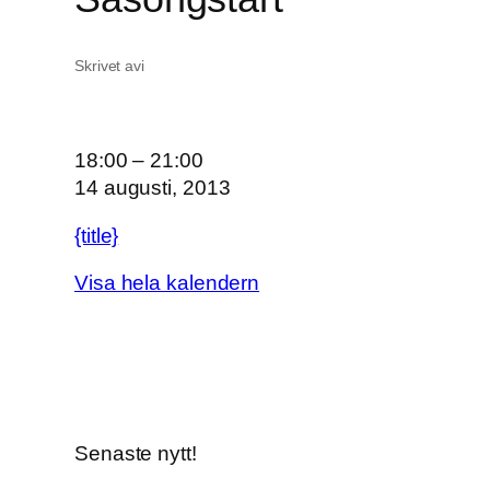
Skrivet av
i
O
18:00
–
21:00
n
14 augusti, 2013
s
{title}
d
a
Visa hela kalendern
g
s
ö
p
p
e
Senaste nytt!
t
S