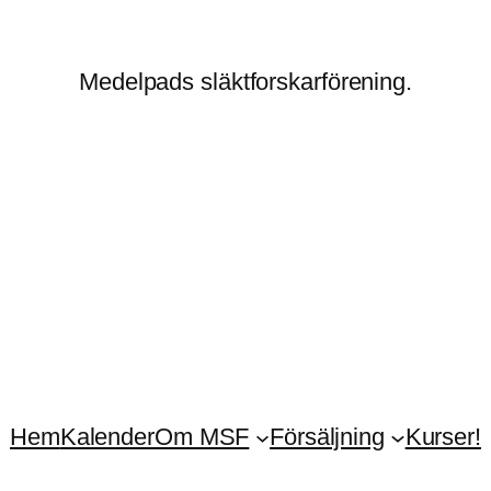
Medelpads släktforskarförening.
Hem
Kalender
Om MSF
Försäljning
Kurser!