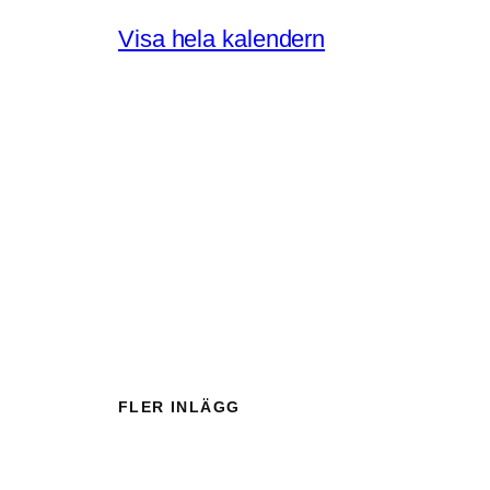
s
Visa hela kalendern
ö
p
p
e
t
FLER INLÄGG