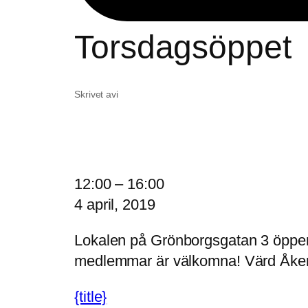
Torsdagsöppet
Skrivet av
i
T
12:00
–
16:00
o
4 april, 2019
r
Lokalen på Grönborgsgatan 3 öppen 1
s
medlemmar är välkomna! Värd Åke
d
a
{title}
g