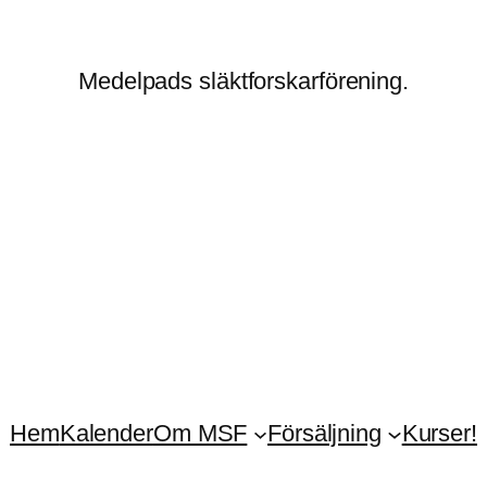
Medelpads släktforskarförening.
Hem
Kalender
Om MSF
Försäljning
Kurser!