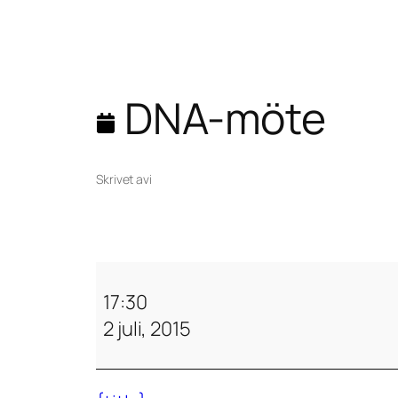
DNA-möte
Skrivet av
i
D
N
17:30
A
2 juli, 2015
-
m