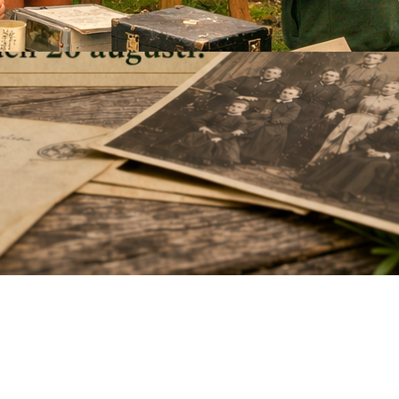
höst! Fullbokad!
19 april, 2026