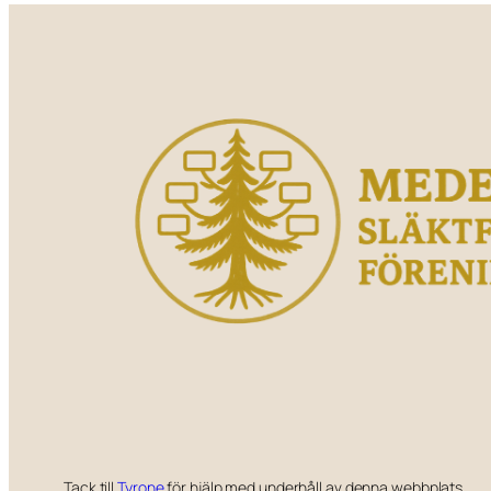
Tack till
Tyrone
för hjälp med underhåll av denna webbplats