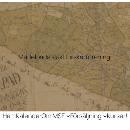
Medelpads släktforskarförening.
Hem
Kalender
Om MSF
Försäljning
Kurser!