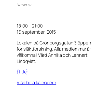
Skrivet av
i
O
18:00
–
21:00
n
16 september, 2015
s
Lokalen på Grönborgsgatan 3 öppen
d
för släktforskning. Alla medlemmar är
a
välkomna! Värd Annika och Lennart
g
Lindqvist.
s
ö
{title}
p
p
Visa hela kalendern
e
t