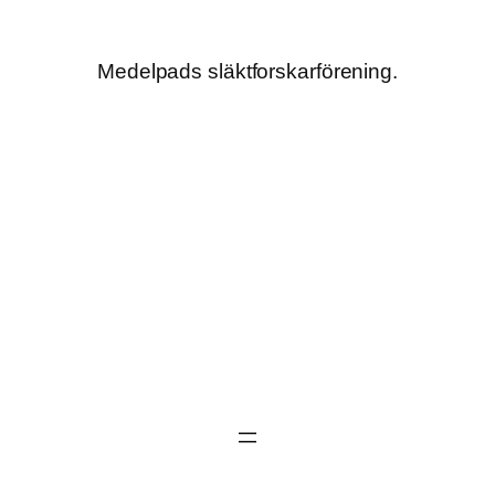
Hoppa
till
Medelpads släktforskarförening.
innehåll