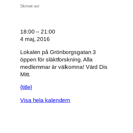
Skrivet av
i
O
18:00
–
21:00
n
4 maj, 2016
s
Lokalen på Grönborgsgatan 3
d
öppen för släktforskning. Alla
a
medlemmar är välkomna! Värd Dis
g
Mitt.
s
ö
{title}
p
p
Visa hela kalendern
e
t