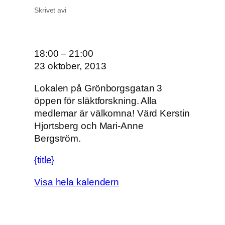
Skrivet av
i
O
18:00
–
21:00
n
23 oktober, 2013
s
Lokalen på Grönborgsgatan 3
d
öppen för släktforskning. Alla
a
medlemar är välkomna! Värd Kerstin
g
Hjortsberg och Mari-Anne
s
Bergström.
ö
p
{title}
p
e
Visa hela kalendern
t