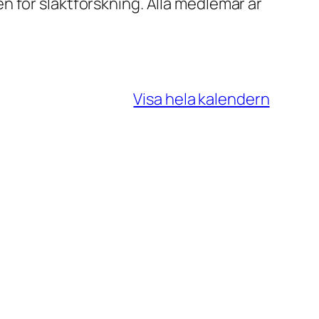
 för släktforskning. Alla medlemar är
Visa hela kalendern