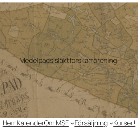
Medelpads släktforskarförening.
Hem
Kalender
Om MSF
Försäljning
Kurser!