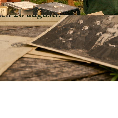
höst! Fullbokad!
19 april, 2026