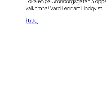
Lokalen på Grönborgsgatan 3 öppen
g
välkomna! Värd Lennart Lindqvist.
s
ö
{title}
p
p
e
t