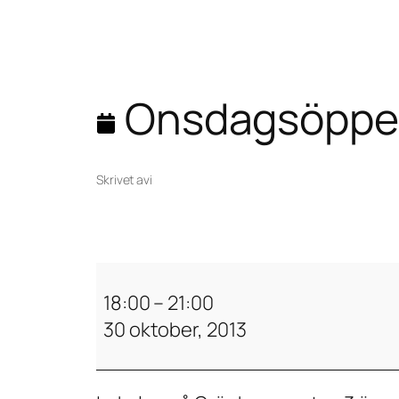
Onsdagsöppe
Skrivet av
i
O
n
18:00
–
21:00
s
30 oktober, 2013
d
a