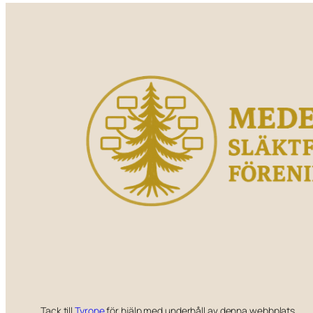
Tack till
Tyrone
för hjälp med underhåll av denna webbplats