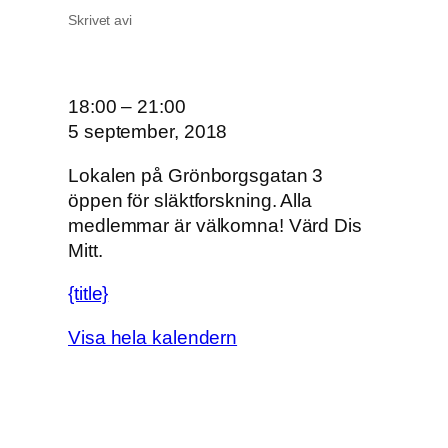
Skrivet av
i
O
18:00
–
21:00
n
5 september, 2018
s
Lokalen på Grönborgsgatan 3
d
öppen för släktforskning. Alla
a
medlemmar är välkomna! Värd Dis
g
Mitt.
s
ö
{title}
p
p
Visa hela kalendern
e
t