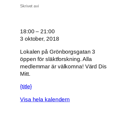
Skrivet av
i
O
18:00
–
21:00
n
3 oktober, 2018
s
Lokalen på Grönborgsgatan 3
d
öppen för släktforskning. Alla
a
medlemmar är välkomna! Värd Dis
g
Mitt.
s
ö
{title}
p
p
Visa hela kalendern
e
t