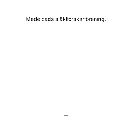
Hoppa
till
Medelpads släktforskarförening.
innehåll