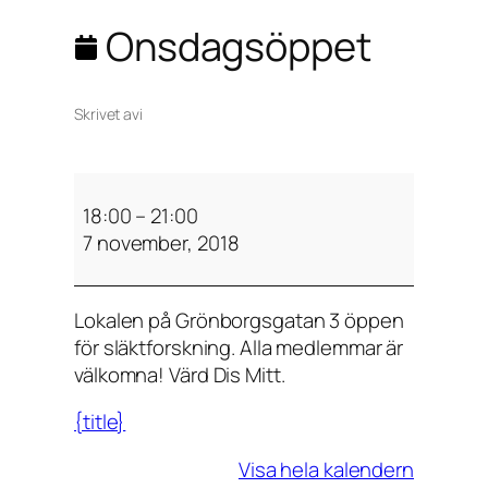
Onsdagsöppet
Skrivet av
i
O
n
18:00
–
21:00
s
7 november, 2018
d
a
Lokalen på Grönborgsgatan 3 öppen
g
för släktforskning. Alla medlemmar är
s
välkomna! Värd Dis Mitt.
ö
p
{title}
p
e
Visa hela kalendern
t