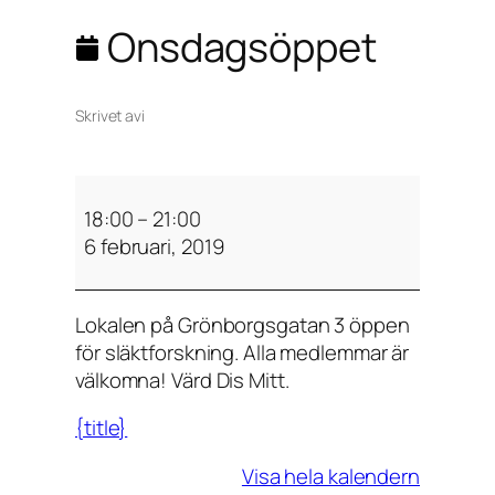
Onsdagsöppet
Skrivet av
i
O
n
18:00
–
21:00
s
6 februari, 2019
d
a
Lokalen på Grönborgsgatan 3 öppen
g
för släktforskning. Alla medlemmar är
s
välkomna! Värd Dis Mitt.
ö
p
{title}
p
e
Visa hela kalendern
t