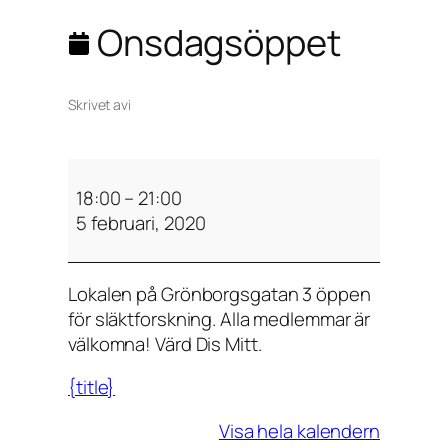
Onsdagsöppet
Skrivet av
i
O
n
18:00
–
21:00
s
5 februari, 2020
d
a
Lokalen på Grönborgsgatan 3 öppen
g
för släktforskning. Alla medlemmar är
s
välkomna! Värd Dis Mitt.
ö
p
{title}
p
e
Visa hela kalendern
t