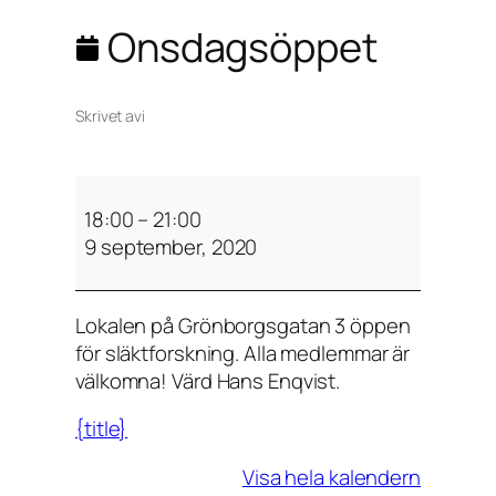
Onsdagsöppet
Skrivet av
i
O
n
18:00
–
21:00
s
9 september, 2020
d
a
Lokalen på Grönborgsgatan 3 öppen
g
för släktforskning. Alla medlemmar är
s
välkomna! Värd Hans Enqvist.
ö
p
{title}
p
e
Visa hela kalendern
t