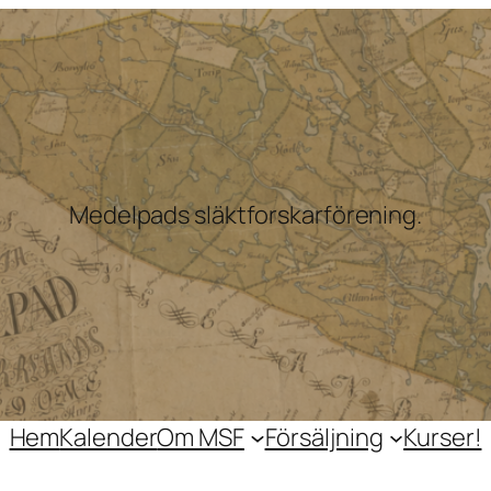
Medelpads släktforskarförening.
Hem
Kalender
Om MSF
Försäljning
Kurser!