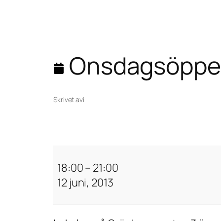
Onsdagsöppe
Skrivet av
i
O
n
18:00
–
21:00
s
12 juni, 2013
d
a