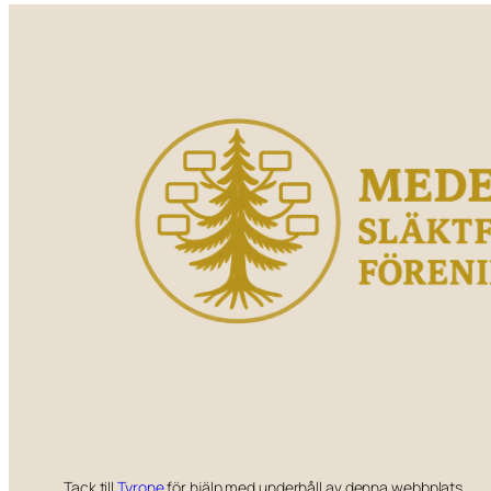
Tack till
Tyrone
för hjälp med underhåll av denna webbplats