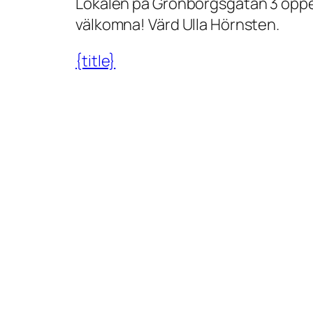
Lokalen på Grönborgsgatan 3 öppen
g
välkomna! Värd Ulla Hörnsten.
s
ö
{title}
p
p
e
t