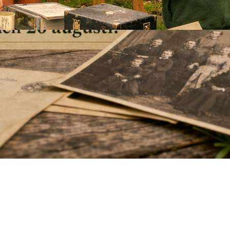
höst! Fullbokad!
19 april, 2026