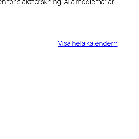
 för släktforskning. Alla medlemar är
Visa hela kalendern