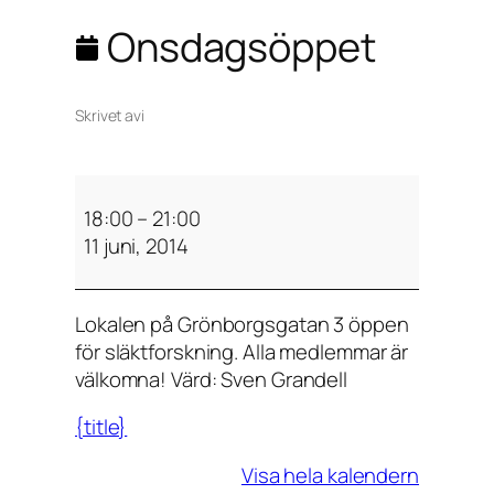
Onsdagsöppet
Skrivet av
i
O
n
18:00
–
21:00
s
11 juni, 2014
d
a
Lokalen på Grönborgsgatan 3 öppen
g
för släktforskning. Alla medlemmar är
s
välkomna! Värd: Sven Grandell
ö
p
{title}
p
e
Visa hela kalendern
t