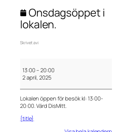
Onsdagsöppet i
lokalen.
Skrivet av
i
O
n
13:00
–
20:00
s
2 april, 2025
d
a
Lokalen öppen för besök kl: 13:00-
g
20:00. Värd DisMitt.
s
ö
{title}
p
p
Visa hela kalendern