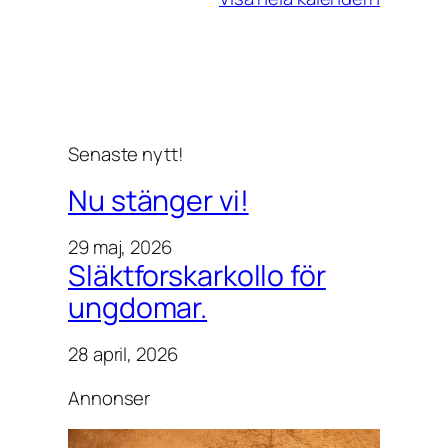
e
t
i
l
o
k
Senaste nytt!
a
l
Nu stänger vi!
e
n
29 maj, 2026
.
Släktforskarkollo för
ungdomar.
28 april, 2026
Annonser