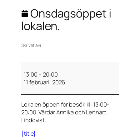
Onsdagsöppet i
lokalen.
Skrivet av
i
O
n
13:00
–
20:00
s
11 februari, 2026
d
a
Lokalen öppen för besök kl: 13:00-
g
20:00. Värdar Annika och Lennart
s
Lindqvist.
ö
p
{title}
p