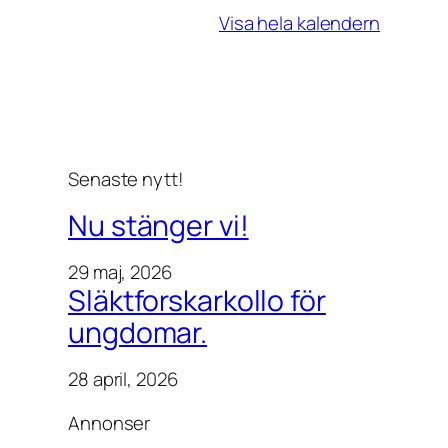
e
Visa hela kalendern
t
i
l
o
k
a
Senaste nytt!
l
e
Nu stänger vi!
n
.
29 maj, 2026
Släktforskarkollo för
ungdomar.
28 april, 2026
Annonser