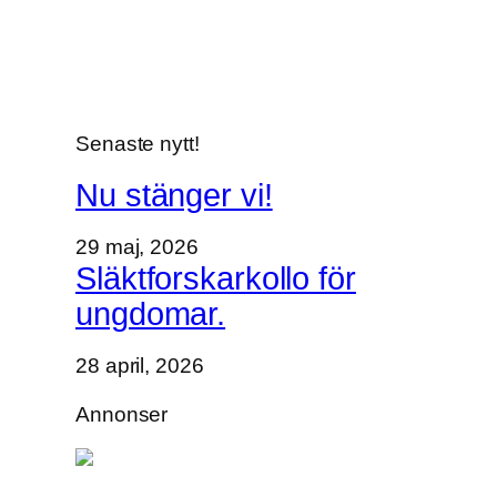
i
l
o
k
a
Senaste nytt!
l
e
Nu stänger vi!
n
.
29 maj, 2026
Släktforskarkollo för
ungdomar.
28 april, 2026
Annonser