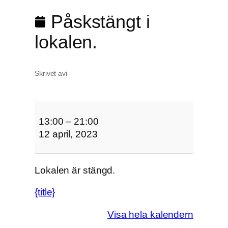
Påskstängt i
lokalen.
Skrivet av
i
P
å
13:00
–
21:00
s
12 april, 2023
k
s
Lokalen är stängd.
t
ä
{title}
n
g
Visa hela kalendern
t