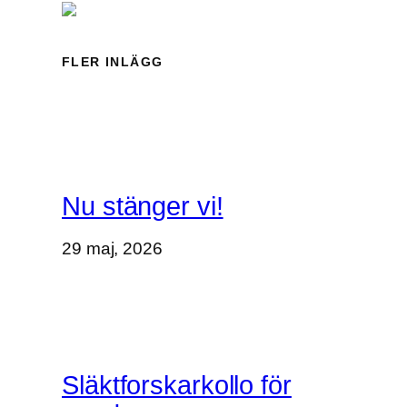
v
e
t
FLER INLÄGG
Nu stänger vi!
29 maj, 2026
Släktforskarkollo för