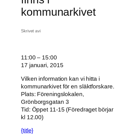
kommunarkivet
Skrivet av
i
T
11:00
–
15:00
e
17 januari, 2015
m
Vilken information kan vi hitta i
a
kommunarkivet för en släktforskare.
l
Plats: Föreningslokalen,
ö
Grönborgsgatan 3
r
Tid: Öppet 11-15 (Föredraget börjar
d
kl 12.00)
a
g
{title}
v