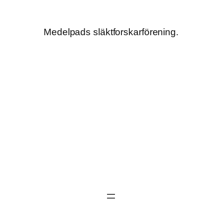
Hoppa
till
Medelpads släktforskarförening.
innehåll