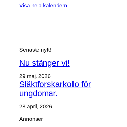
a
Visa hela kalendern
d
f
i
n
n
s
Senaste nytt!
i
k
Nu stänger vi!
o
m
29 maj, 2026
m
Släktforskarkollo för
u
ungdomar.
n
a
28 april, 2026
r
k
Annonser
i