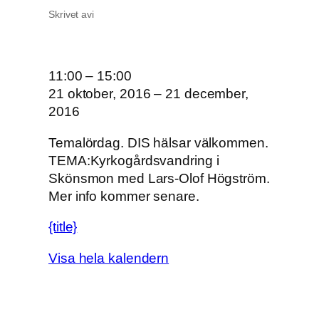
Skrivet av
i
T
11:00
–
15:00
e
21 oktober, 2016
–
21 december,
m
2016
a
Temalördag. DIS hälsar välkommen.
l
TEMA:Kyrkogårdsvandring i
ö
Skönsmon med Lars-Olof Högström.
r
Mer info kommer senare.
d
a
{title}
g
Visa hela kalendern