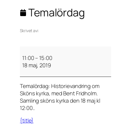
Temalördag
Skrivet av
i
T
e
11:00
–
15:00
m
18 maj, 2019
a
l
Temalördag: Historievandring om
ö
Sköns kyrka, med Bent Fridholm.
r
Samling sköns kyrka den 18 maj kl
d
12:00..
a
g
{title}