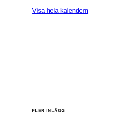
s
Visa hela kalendern
ö
p
p
e
t
FLER INLÄGG