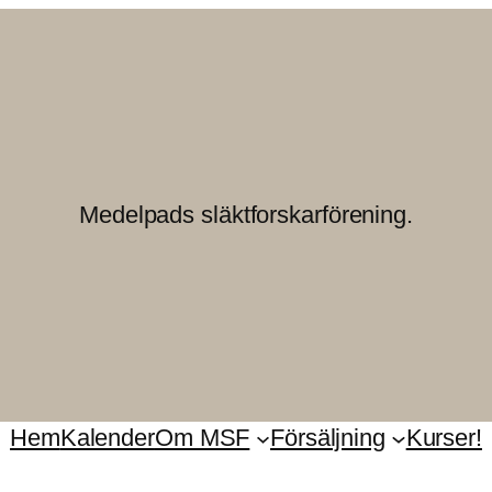
Medelpads släktforskarförening.
Hem
Kalender
Om MSF
Försäljning
Kurser!