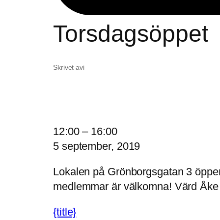
Torsdagsöppet
Skrivet av
i
T
12:00
–
16:00
o
5 september, 2019
r
Lokalen på Grönborgsgatan 3 öppen 1
s
medlemmar är välkomna! Värd Åke
d
a
{title}
g