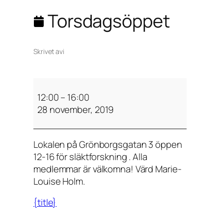
Torsdagsöppet
Skrivet av
i
T
o
12:00
–
16:00
r
28 november, 2019
s
d
Lokalen på Grönborgsgatan 3 öppen
a
12-16 för släktforskning . Alla
g
medlemmar är välkomna! Värd Marie-
s
Louise Holm.
ö
p
{title}
p
e