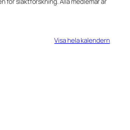
 för släktforskning. Alla medlemar är
Visa hela kalendern