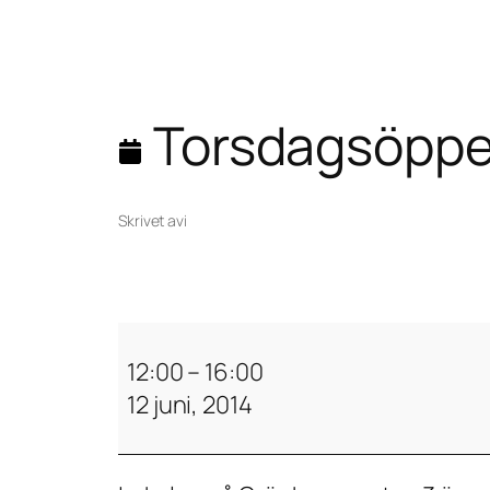
Torsdagsöppe
Skrivet av
i
T
o
12:00
–
16:00
r
12 juni, 2014
s
d