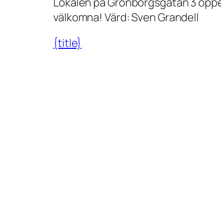
Lokalen på Grönborgsgatan 3 öppen
a
välkomna! Värd: Sven Grandell
g
s
{title}
ö
p
p
e
t