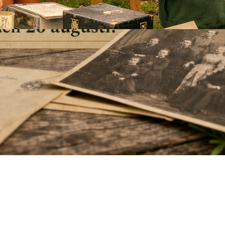
höst! Fullbokad!
19 april, 2026