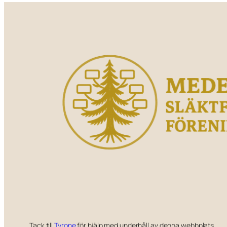
Tack till
Tyrone
för hjälp med underhåll av denna webbplats