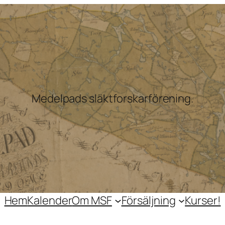
Medelpads släktforskarförening.
Hem
Kalender
Om MSF
Försäljning
Kurser!