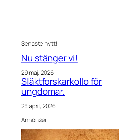
t
Senaste nytt!
Nu stänger vi!
29 maj, 2026
Släktforskarkollo för
ungdomar.
28 april, 2026
Annonser