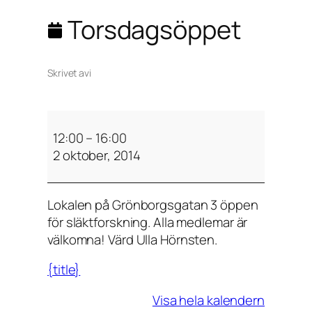
Torsdagsöppet
Skrivet av
i
T
o
12:00
–
16:00
r
2 oktober, 2014
s
d
Lokalen på Grönborgsgatan 3 öppen
a
för släktforskning. Alla medlemar är
g
välkomna! Värd Ulla Hörnsten.
s
ö
{title}
p
p
Visa hela kalendern
e