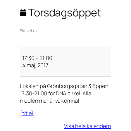
Torsdagsöppet
Skrivet av
i
T
o
17:30
–
21:00
r
4 maj, 2017
s
d
Lokalen på Grönborgsgatan 3 öppen
a
17:30-21:00 för DNA cirkel. Alla
g
medlemmar är välkomna!
s
ö
{title}
p
p
Visa hela kalendern
e