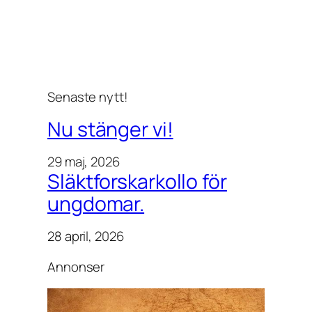
t
Senaste nytt!
Nu stänger vi!
29 maj, 2026
Släktforskarkollo för
ungdomar.
28 april, 2026
Annonser